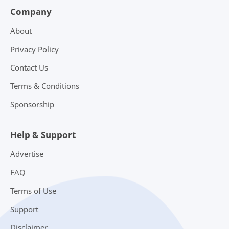
Company
Install Windows
Jasa
About
k06
k13
Privacy Policy
Contact Us
kalender kursus
kalender lkp
Terms & Conditions
kalender pendidikan
kkni
Sponsorship
kurikulum
kursus
Help & Support
kursus jaringan pringsewu
Kursus Komputer
Advertise
kursus komputer pringsewu
laporan pkl
FAQ
Terms of Use
Laptop HP
layanan
Support
layananinternet
lkp
Disclaimer