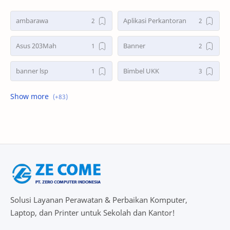
ambarawa
Aplikasi Perkantoran
Asus 203Mah
Banner
banner lsp
Bimbel UKK
briker
Brosur Kursus Komputer
CCTV
contoh desain
Desain
desain banner
Desain Brosur
Desain Grafis
download
Driver Asus 203Mah
Solusi Layanan Perawatan & Perbaikan Komputer,
Laptop, dan Printer untuk Sekolah dan Kantor!
driver printer
firewall