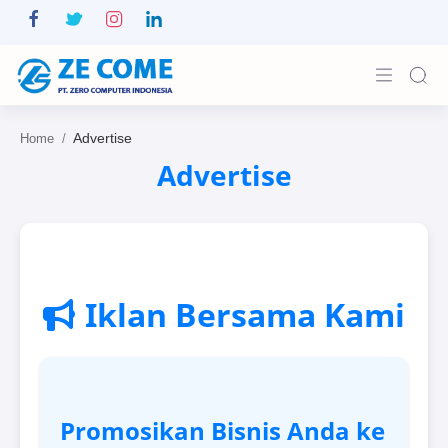
Home
Home
Advertise
Projects
Features
Pricing
RTL Mode
Iklan Bersama Kami
Promosikan Bisnis Anda ke